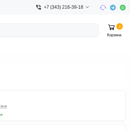
+7 (343) 216-39-18
0
Корзина
зыв
ии