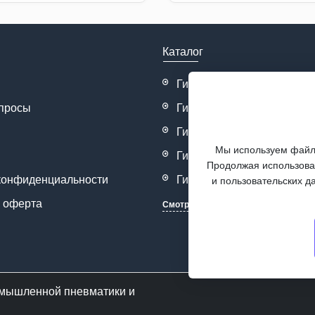
Каталог
Гидрораспределители
просы
Гидрозамки
Гидродроссели
Мы используем файлы
Гидроклапана
Продолжая использоват
конфиденциальности
Гидронасосы
и пользовательских д
 оферта
Смотреть все
омышленной пневматики и