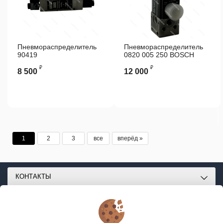
Пневмораспределитель
Пневмораспределитель
90419
0820 005 250 BOSCH
PLASSER&THEURER
₽
₽
8 500
12 000
1
2
3
все
вперёд »
КОНТАКТЫ
О МАГАЗИНЕ