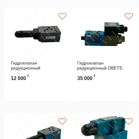
Гидроклапан
Гидроклапан
редукционный
редукционный DBETE-
ZDR10DA2-54/150Y
52/3 15G24 NK31V-1R32
₽
₽
Rexroth
Rexroth
12 000
35 000