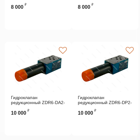
DGMX23PPCW-B-40
ATOS
₽
₽
VICKERS
8 000
8 000
Гидроклапан
Гидроклапан
редукционный ZDR6-DA2-
редукционный ZDR6-DP2-
43/150Y Rexroth
43/315YM S04 Rexroth
₽
₽
10 000
10 000