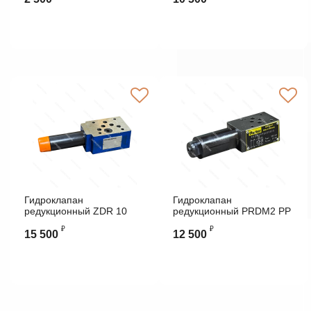
Гидроклапан
Гидроклапан
редукционный ZDR 10
редукционный PRDM2 PP
DA2-55/75-YL
025VG-15 Parker
₽
₽
PLASSER&THEURER
15 500
12 500