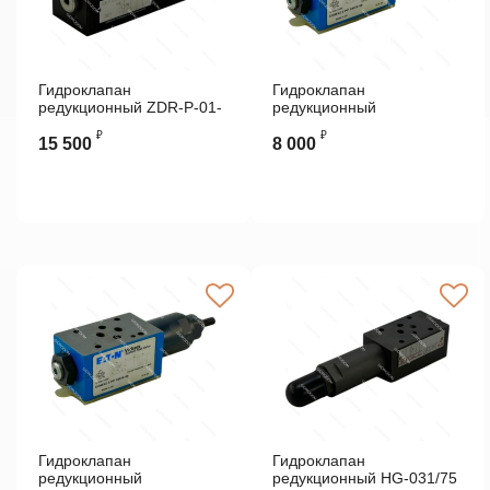
Гидроклапан
Гидроклапан
редукционный ZDR-P-01-
редукционный
1-SO-D1-M330 Denison
DGMX13PPCW20B
₽
₽
VICKERS
15 500
8 000
Гидроклапан
Гидроклапан
редукционный
редукционный HG-031/75