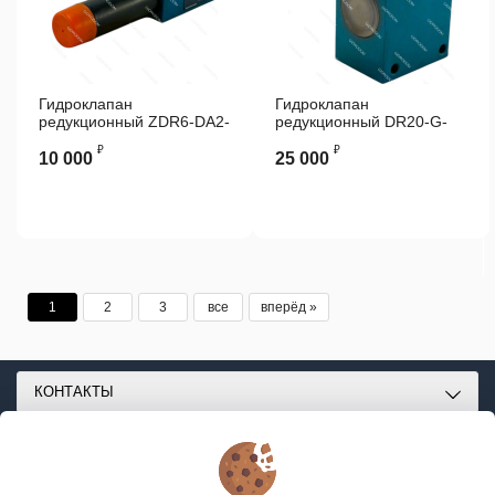
Гидроклапан
Гидроклапан
редукционный ZDR6-DA2-
редукционный DR20-G-
43/210Y Rexroth
52/315YM Rexroth
₽
₽
10 000
25 000
1
2
3
все
вперёд »
КОНТАКТЫ
О МАГАЗИНЕ