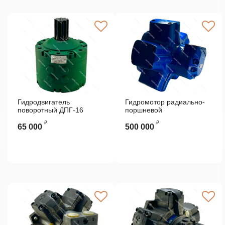
Гидродвигатель
Гидромотор радиально-
поворотный ДПГ-16
поршневой
высокомоментный MR700
₽
₽
N4 Vickers
65 000
500 000