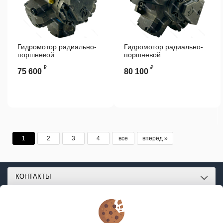
Гидромотор радиально-
Гидромотор радиально-
поршневой
поршневой
высокомоментный
высокомоментный
₽
₽
JMDG2-250
JMDG3-400
75 600
80 100
1
2
3
4
все
вперёд »
КОНТАКТЫ
О МАГАЗИНЕ