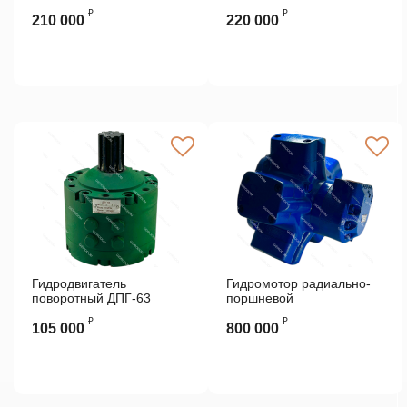
₽
₽
210 000
220 000
Гидродвигатель
Гидромотор радиально-
поворотный ДПГ-63
поршневой
высокомоментный
₽
₽
MR1100 N7 Vickers
105 000
800 000