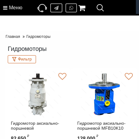
Меню
Главная
Гидромоторы
Гидромоторы
Фильтр
Гидромотор аксиально-
Гидромотор аксиально-
поршневой
поршневой MFB10K10
нерегулируемый МП-90-
INTERNATIONAL
₽
₽
00.000
82 650
128 000