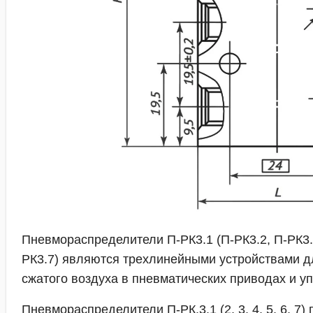
Пневмораспределители П-РК3.1 (П-РК3.2, П-РК3.3
РК3.7) являются трехлинейными устройствами д
сжатого воздуха в пневматических приводах и у
Пневмораспределители П-РК.3.1 (2, 3, 4, 5, 6, 7