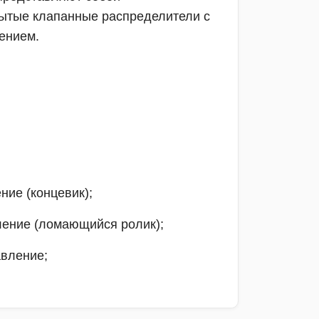
ытые клапанные распределители с
ением.
ние (концевик);
ление (ломающийся ролик);
авление;