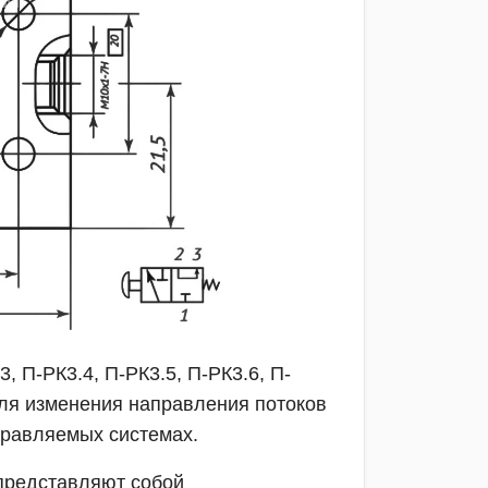
, П-РК3.4, П-РК3.5, П-РК3.6, П-
ля изменения направления потоков
правляемых системах.
) представляют собой