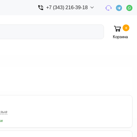
+7 (343) 216-39-18
0
Корзина
зыв
ии